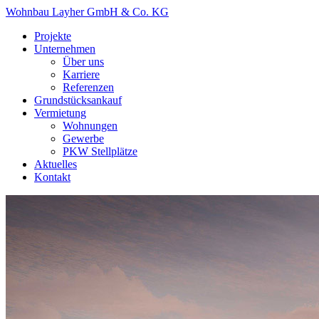
Wohnbau Layher GmbH & Co. KG
Projekte
Unternehmen
Über uns
Karriere
Referenzen
Grundstücksankauf
Vermietung
Wohnungen
Gewerbe
PKW Stellplätze
Aktuelles
Kontakt